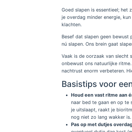
Goed slapen is essentieel; het z
je overdag minder energie, kun 
klachten.
Besef dat slapen geen bewust pr
nú slapen. Ons brein gaat slape
Vaak is de oorzaak van slecht 
onbewust ons natuurlijke ritme
nachtrust enorm verbeteren. Hie
Basistips voor ee
Houd een vast ritme aan é
naar bed te gaan en op te s
je uitslaapt, raakt je bio
nog niet zo lang wakker is.
Pas op met dutjes overdag
eventueel dutje dan kort (m