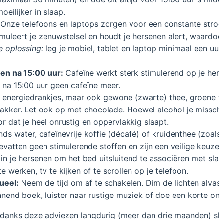
eilijker in slaap.
Onze telefoons en laptops zorgen voor een constante stroo
muleert je zenuwstelsel en houdt je hersenen alert, waardoo
e oplossing:
leg je mobiel, tablet en laptop minimaal een u
en na 15:00 uur:
Cafeïne werkt sterk stimulerend op je he
a 15:00 uur geen cafeïne meer.
, energiedrankjes, maar ook gewone (zwarte) thee, groene 
akker. Let ook op met chocolade. Hoewel alcohol je misschi
r dat je heel onrustig en oppervlakkig slaapt.
nds water, cafeïnevrije koffie (décafé) of kruidenthee (zoal
evatten geen stimulerende stoffen en zijn een veilige keuz
in je hersenen om het bed uitsluitend te associëren met slap
e werken, tv te kijken of te scrollen op je telefoon.
ueel:
Neem de tijd om af te schakelen. Dim de lichten alvas
nend boek, luister naar rustige muziek of doe een korte o
ondanks deze adviezen langdurig (meer dan drie maanden) sle