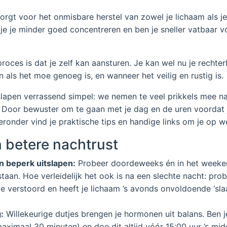
orgt voor het onmisbare herstel van zowel je lichaam als je 
je je minder goed concentreren en ben je sneller vatbaar vo
oces is dat je zelf kan aansturen. Je kan wel nu je rechter
n als het moe genoeg is, en wanneer het veilig en rustig is.
slapen verrassend simpel: we nemen te veel prikkels mee n
. Door bewuster om te gaan met je dag en de uren voordat j
ronder vind je praktische tips en handige links om je op w
n betere nachtrust
n beperk uitslapen:
Probeer doordeweeks én in het weeken
taan. Hoe verleidelijk het ook is na een slechte nacht: prob
ritme verstoord en heeft je lichaam ’s avonds onvoldoende ‘
:
Willekeurige dutjes brengen je hormonen uit balans. Ben
aximaal 30 minuten) en doe dit altijd vóór 15:00 uur ’s mid