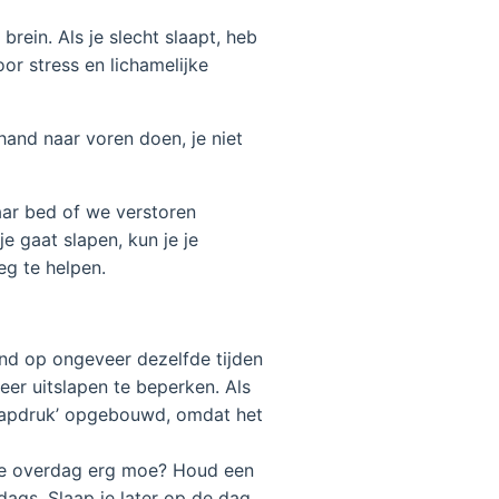
brein. Als je slecht slaapt, heb
or stress en lichamelijke
hand naar voren doen, je niet
aar bed of we verstoren
e gaat slapen, kun je je
eg te helpen.
d op ongeveer dezelfde tijden
eer uitslapen te beperken. Als
slaapdruk’ opgebouwd, omdat het
 je overdag erg moe? Houd een
dags. Slaap je later op de dag,