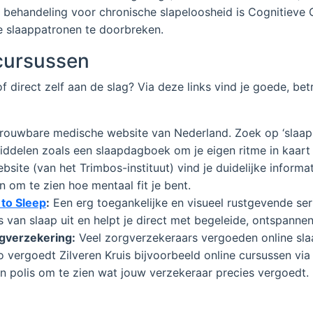
 behandeling voor chronische slapeloosheid is Cognitieve
te slaappatronen te doorbreken.
 cursussen
f direct zelf aan de slag? Via deze links vind je goede, be
ouwbare medische website van Nederland. Zoek op ‘slaapp
ddelen zoals een slaapdagboek om je eigen ritme in kaart
ite (van het Trimbos-instituut) vind je duidelijke informat
 om te zien hoe mentaal fit je bent.
 to Sleep
:
Een erg toegankelijke en visueel rustgevende seri
 van slaap uit en helpt je direct met begeleide, ontspanne
rgverzekering:
Veel zorgverzekeraars vergoeden online sla
 vergoedt Zilveren Kruis bijvoorbeeld online cursussen via
n polis om te zien wat jouw verzekeraar precies vergoedt.