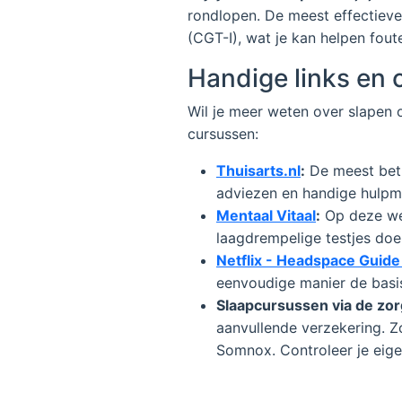
rondlopen. De meest effectieve
(CGT-I), wat je kan helpen fou
Handige links en
Wil je meer weten over slapen o
cursussen:
Thuisarts.nl
:
De meest betr
adviezen en handige hulpmi
Mentaal Vitaal
:
Op deze webs
laagdrempelige testjes doen
Netflix - Headspace Guide
eenvoudige manier de basis
Slaapcursussen via de zo
aanvullende verzekering. Zo
Somnox. Controleer je eige