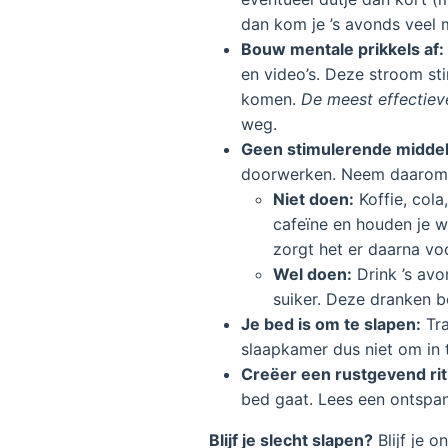
dan kom je ’s avonds veel mo
Bouw mentale prikkels af:
en video’s. Deze stroom sti
komen.
De meest effectiev
weg.
Geen stimulerende middel
doorwerken. Neem daarom n
Niet doen:
Koffie, cola
cafeïne en houden je w
zorgt het er daarna voo
Wel doen:
Drink ’s avo
suiker. Deze dranken b
Je bed is om te slapen:
Tra
slaapkamer dus niet om in t
Creëer een rustgevend rit
bed gaat. Lees een ontspan
Blijf je slecht slapen?
Blijf je 