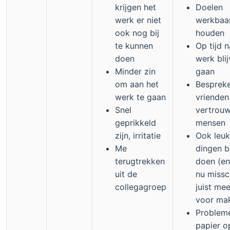
krijgen het
Doelen
werk er niet
werkbaa
ook nog bij
houden
te kunnen
Op tijd n
doen
werk bli
Minder zin
gaan
om aan het
Besprek
werk te gaan
vrienden
Snel
vertrou
geprikkeld
mensen
zijn, irritatie
Ook leu
Me
dingen b
terugtrekken
doen (en
uit de
nu missc
collegagroep
juist mee
voor ma
Problem
papier o