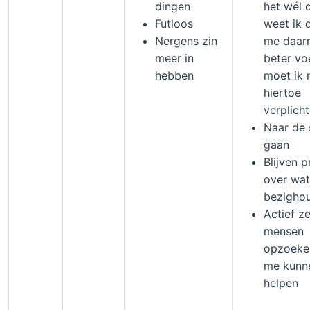
dingen
het wél 
Futloos
weet ik d
Nergens zin
me daar
meer in
beter vo
hebben
moet ik 
hiertoe
verplich
Naar de
gaan
Blijven p
over wa
bezigho
Actief ze
mensen
opzoeke
me kunn
helpen