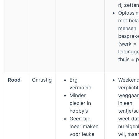
rij zetten
Oplossi
met bela
mensen
besprek
(werk =
leidingg
thuis = p
Rood
Onrustig
Erg
Weeken
vermoeid
verplicht
Minder
weggaan 
plezier in
in een
hobby’s
tentje/su
Geen tijd
weet dat
meer maken
nu eigenl
voor leuke
wil, maar