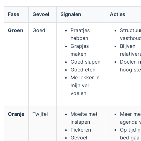
Fase
Gevoel
Signalen
Acties
Groen
Goed
Praatjes
Structuu
hebben
vasthou
Grapjes
Blijven
maken
relativer
Goed slapen
Doelen n
Goed eten
hoog ste
Me lekker in
mijn vel
voelen
Oranje
Twijfel
Moeite met
Meer me
inslapen
agenda 
Piekeren
Op tijd n
Gevoel
bed gaa